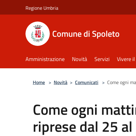
Salta al contenuto principale
Regione Umbria
Comune di Spoleto
Amministrazione
Novità
Servizi
Vivere 
Home
>
Novità
>
Comunicati
>
Come ogni matt
Come ogni mattin
riprese dal 25 al