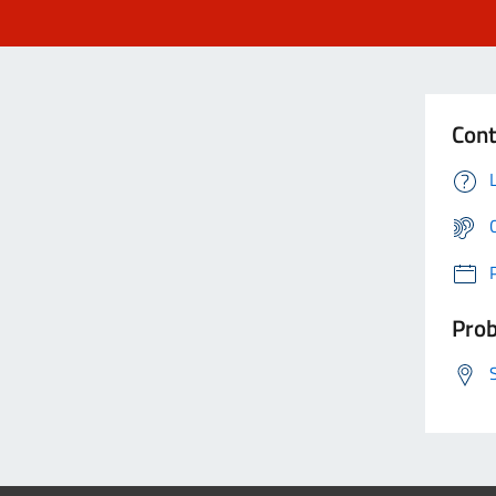
Cont
Prob