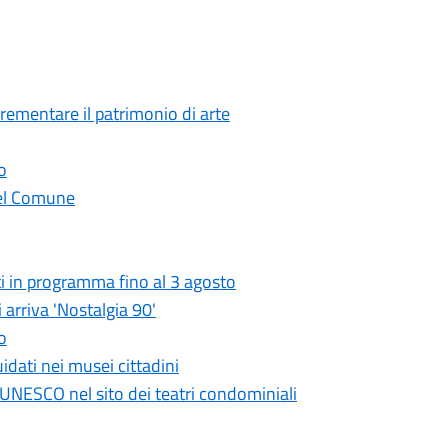
crementare il patrimonio di arte
o
 del Comune
i in programma fino al 3 agosto
 arriva 'Nostalgia 90'
o
idati nei musei cittadini
UNESCO nel sito dei teatri condominiali