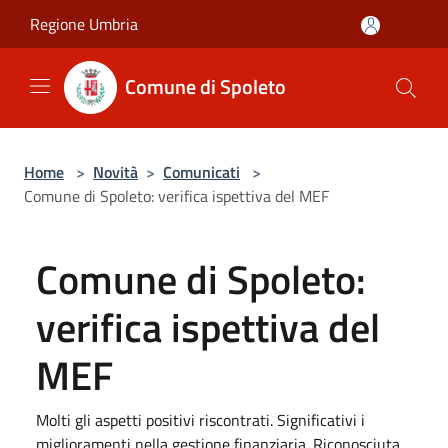
Salta al contenuto principale
Regione Umbria
Comune di Spoleto
Home
>
Novità
>
Comunicati
>
Comune di Spoleto: verifica ispettiva del MEF
Comune di Spoleto:
verifica ispettiva del
MEF
Molti gli aspetti positivi riscontrati. Significativi i
miglioramenti nella gestione finanziaria. Riconosciuta