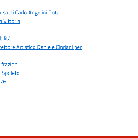
rsa di Carlo Angelini Rota
a Vittoria
ilità
ettore Artistico Daniele Cipriani per
 frazioni
o Spoleto
026