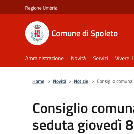
Salta al contenuto principale
Regione Umbria
Comune di Spoleto
Amministrazione
Novità
Servizi
Vivere 
Home
>
Novità
>
Notizie
>
Consiglio comunal
Consiglio comun
seduta giovedì 8