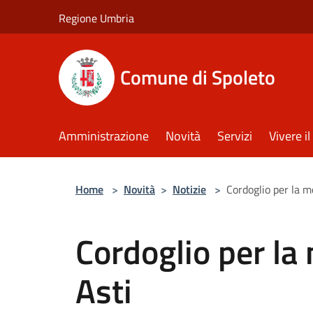
Salta al contenuto principale
Regione Umbria
Comune di Spoleto
Amministrazione
Novità
Servizi
Vivere 
Home
>
Novità
>
Notizie
>
Cordoglio per la m
Cordoglio per la
Asti