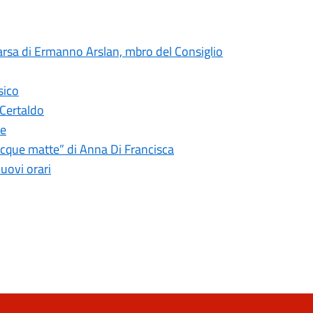
arsa di Ermanno Arslan, mbro del Consiglio
sico
 Certaldo
le
 acque matte” di Anna Di Francisca
uovi orari