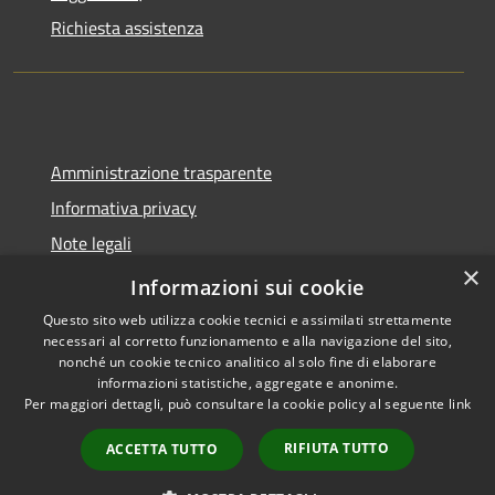
Richiesta assistenza
Amministrazione trasparente
Informativa privacy
Note legali
×
Dichiarazione di accessibilità
Informazioni sui cookie
Questo sito web utilizza cookie tecnici e assimilati strettamente
necessari al corretto funzionamento e alla navigazione del sito,
nonché un cookie tecnico analitico al solo fine di elaborare
informazioni statistiche, aggregate e anonime.
RSS
Copyright © 2026 • Comune di
Per maggiori dettagli, può consultare la cookie policy al seguente
link
Accessibilità
Spoleto • Powered by
Privacy
Municipium
Accesso
•
RIFIUTA TUTTO
ACCETTA TUTTO
Cookie
redazione