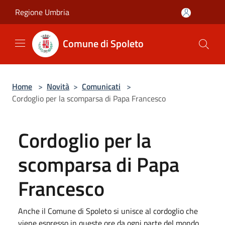
Salta al contenuto principale
Regione Umbria
Comune di Spoleto
Home
>
Novità
>
Comunicati
>
Cordoglio per la scomparsa di Papa Francesco
Cordoglio per la
scomparsa di Papa
Francesco
Anche il Comune di Spoleto si unisce al cordoglio che
viene espresso in queste ore da ogni parte del mondo