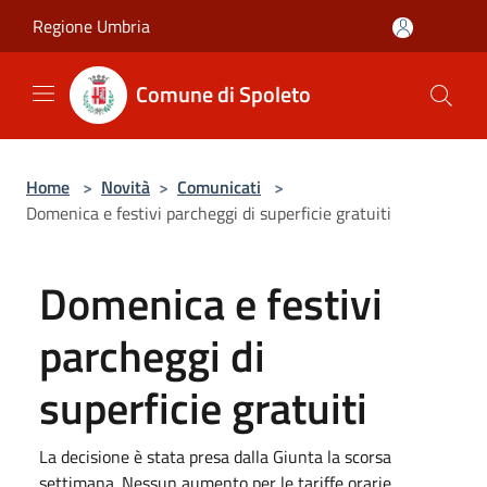
Salta al contenuto principale
Regione Umbria
Comune di Spoleto
Home
>
Novità
>
Comunicati
>
Domenica e festivi parcheggi di superficie gratuiti
Domenica e festivi
parcheggi di
superficie gratuiti
La decisione è stata presa dalla Giunta la scorsa
settimana. Nessun aumento per le tariffe orarie