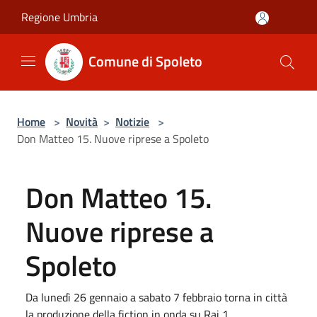
Salta al contenuto principale
Regione Umbria
Comune di Spoleto
Home
>
Novità
>
Notizie
>
Don Matteo 15. Nuove riprese a Spoleto
Don Matteo 15.
Nuove riprese a
Spoleto
Da lunedì 26 gennaio a sabato 7 febbraio torna in città
la produzione della fiction in onda su Rai 1