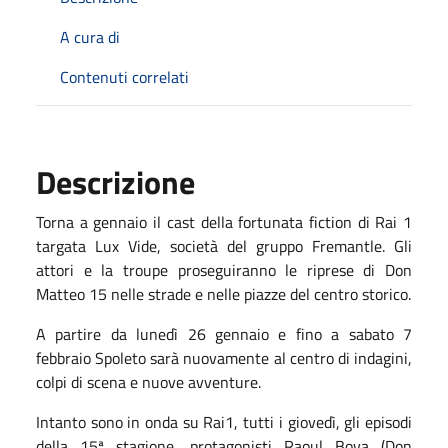
A cura di
Contenuti correlati
Descrizione
Torna a gennaio
il cast della fortunata fiction di Rai 1
targata Lux Vide, società del gruppo Fremantle.
Gli
attori e la troupe proseguiranno le riprese
di Don
Matteo 15
nelle strade e nelle piazze
del centro storico
.
A partire da lunedì
26
gennaio
e fino a
sabato
7
febbraio
Spoleto
sarà nuovamente al centro di
indagini,
colpi di scena e nuove avventure.
Intanto sono in onda su Rai1, tutti i giovedì, gli episodi
della 15ª stagione. protagonisti Raoul Bova (Don