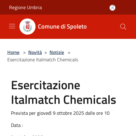
Salta al contenuto principale
Regione Umbria
Comune di Spoleto
Home
>
Novità
>
Notizie
>
Esercitazione Italmatch Chemicals
Esercitazione
Italmatch Chemicals
Prevista per giovedì 9 ottobre 2025 dalle ore 10
Data :