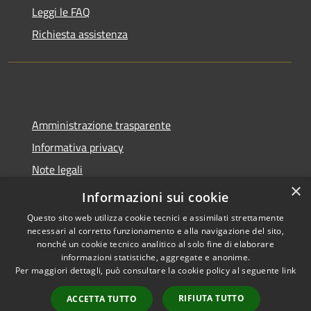
Leggi le FAQ
Richiesta assistenza
Amministrazione trasparente
Informativa privacy
Note legali
×
Dichiarazione di accessibilità
Informazioni sui cookie
Questo sito web utilizza cookie tecnici e assimilati strettamente
necessari al corretto funzionamento e alla navigazione del sito,
nonché un cookie tecnico analitico al solo fine di elaborare
informazioni statistiche, aggregate e anonime.
RSS
Copyright © 2026 • Comune di
Per maggiori dettagli, può consultare la cookie policy al seguente
link
Accessibilità
Spoleto • Powered by
Privacy
Municipium
Accesso
•
RIFIUTA TUTTO
ACCETTA TUTTO