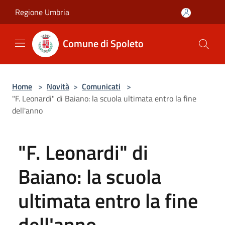
Salta al contenuto principale
Regione Umbria
Comune di Spoleto
Home
>
Novità
>
Comunicati
>
"F. Leonardi" di Baiano: la scuola ultimata entro la fine
dell'anno
"F. Leonardi" di
Baiano: la scuola
ultimata entro la fine
dell'anno