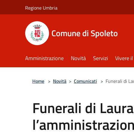
Salta al contenuto principale
Regione Umbria
Comune di Spoleto
Amministrazione
Novità
Servizi
Vivere 
Home
>
Novità
>
Comunicati
>
Funerali di L
Funerali di Laur
l’amministrazio