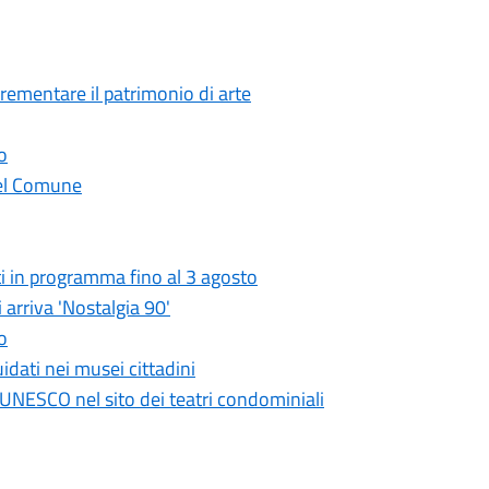
crementare il patrimonio di arte
o
 del Comune
i in programma fino al 3 agosto
 arriva 'Nostalgia 90'
o
idati nei musei cittadini
UNESCO nel sito dei teatri condominiali