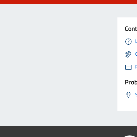
Cont
Prob