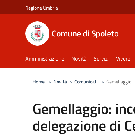
Salta al contenuto principale
Regione Umbria
Comune di Spoleto
Amministrazione
Novità
Servizi
Vivere 
Home
>
Novità
>
Comunicati
>
Gemellaggio: i
Gemellaggio: inc
delegazione di C