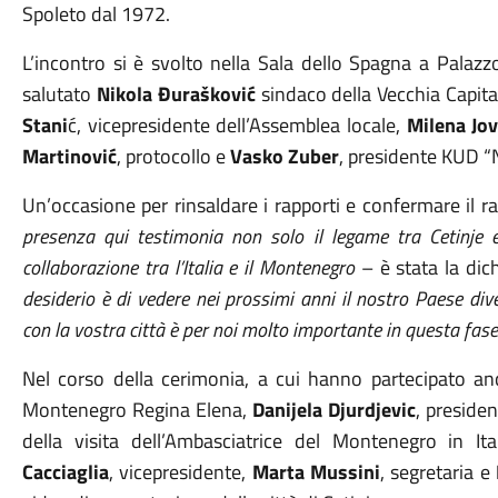
Spoleto dal 1972.
L’incontro si è svolto nella Sala dello Spagna a Palaz
salutato
Nikola Đurašković
sindaco della Vecchia Capita
Stani
ć, vicepresidente dell’Assemblea locale,
Milena Jo
Martinović
, protocollo e
Vasko Zuber
, presidente KUD “
Un’occasione per rinsaldare i rapporti e confermare il rap
presenza qui testimonia non solo il legame tra Cetinje 
collaborazione tra l’Italia e il Montenegro
– è stata la dic
desiderio è di vedere nei prossimi anni il nostro Paese di
con la vostra città è per noi molto importante in questa fase 
Nel corso della cerimonia, a cui hanno partecipato anch
Montenegro Regina Elena,
Danijela Djurdjevic
, preside
della visita dell’Ambasciatrice del Montenegro in It
Cacciaglia
, vicepresidente,
Marta Mussini
, segretaria e