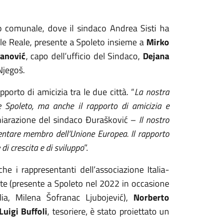
zo comunale, dove il sindaco Andrea Sisti ha
le Reale, presente a Spoleto insieme a
Mirko
vanović
, capo dell’ufficio del Sindaco,
Dejana
Njegoš.
porto di amicizia tra le due città. “
La nostra
e Spoleto, ma anche il rapporto di amicizia e
hiarazione del sindaco Đurašković –
Il nostro
ventare membro dell’Unione Europea. Il rapporto
di crescita e di sviluppo
”.
e i rappresentanti dell’associazione Italia-
nte (presente a Spoleto nel 2022 in occasione
alia, Milena Šofranac Ljubojević),
Norberto
Luigi Buffoli
, tesoriere, è stato proiettato un