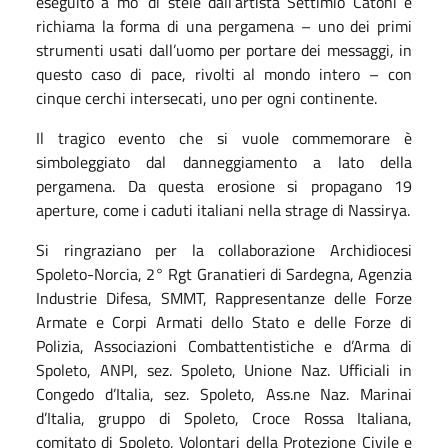
eseguito a mo’ di stele dall’artista Settimio Catoni e
richiama la forma di una pergamena – uno dei primi
strumenti usati dall’uomo per portare dei messaggi, in
questo caso di pace, rivolti al mondo intero – con
cinque cerchi intersecati, uno per ogni continente.
Il tragico evento che si vuole commemorare è
simboleggiato dal danneggiamento a lato della
pergamena. Da questa erosione si propagano 19
aperture, come i caduti italiani nella strage di Nassirya.
Si ringraziano per la collaborazione
Archidiocesi
Spoleto-Norcia, 2° Rgt Granatieri di Sardegna, Agenzia
Industrie Difesa, SMMT, Rappresentanze delle Forze
Armate e Corpi Armati dello Stato e delle Forze di
Polizia, Associazioni Combattentistiche e d’Arma di
Spoleto, ANPI, sez. Spoleto, Unione Naz. Ufficiali in
Congedo d’Italia, sez. Spoleto, Ass.ne Naz. Marinai
d’Italia, gruppo di Spoleto, Croce Rossa Italiana,
comitato di Spoleto, Volontari della Protezione Civile e