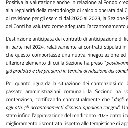
Positiva la valutazione anche in relazione al Fondo crediti
alla regolarità della metodologia di calcolo operata dal 
di revisione per gli esercizi dal 2020 al 2023, la Sezione 
dei Conti ha valutato come adeguato l’accantonamento ope
L’estinzione anticipata dei contratti di anticipazione di l
in parte nel 2024, relativamente ai contratti stipulati i
che questo comportasse una nuova rinegoziazione ed
ulteriore elemento di cui la Sezione ha preso “
positivame
già prodotto e che produrrà in termini di riduzione dei compl
Per quanto riguarda la situazione dei contenziosi del C
passate amministrazioni comunali, la Sezione ha v
contenzioso, certificando contestualmente che “
dagli 
agli atti, gli accantonamenti disposti appaiono congrui
“. U
stato infine l’approvazione del rendiconto 2023 entro i ter
miglioramento riscontrato rispetto alle tempistiche di ap