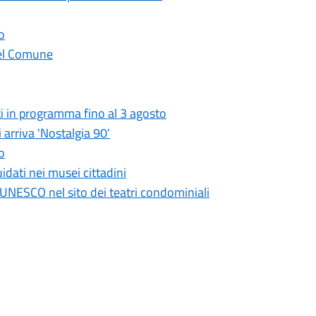
o
 del Comune
i in programma fino al 3 agosto
 arriva 'Nostalgia 90'
o
idati nei musei cittadini
UNESCO nel sito dei teatri condominiali