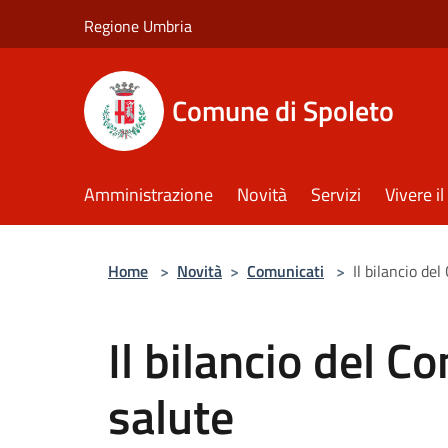
Salta al contenuto principale
Regione Umbria
Comune di Spoleto
Amministrazione
Novità
Servizi
Vivere 
Home
>
Novità
>
Comunicati
>
Il bilancio de
Il bilancio del C
salute