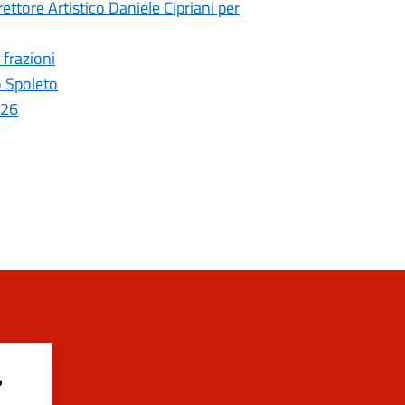
ettore Artistico Daniele Cipriani per
 frazioni
o Spoleto
026
?