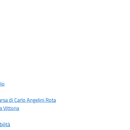
lio
rsa di Carlo Angelini Rota
a Vittoria
ilità