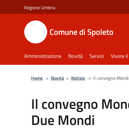
Salta al contenuto principale
Regione Umbria
Comune di Spoleto
Amministrazione
Novità
Servizi
Vivere 
Home
>
Novità
>
Notizie
>
Il convegno Mondi
Il convegno Mond
Due Mondi