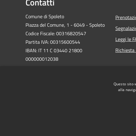
Contatti
Comune di Spoleto
Prenotaz
Piazza del Comune, 1 - 6049 - Spoleto
Segnalazi
Codice Fiscale: 00316820547
Leggi le 
Partita IVA: 00315600544
Richiesta
IBAN: IT 11 C 03440 21800
000000012038
PEC:
comune.spoleto@postacert.umbria.it
Questo sito 
Centralino Unico: 0743 2181
alla navig
RSS
Accessibilità
Privacy
Cookie
Mappa de