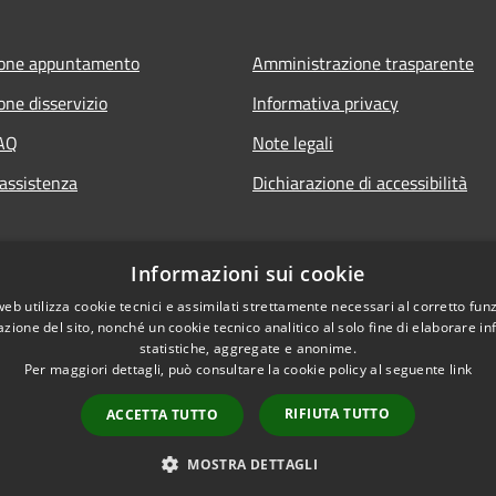
ione appuntamento
Amministrazione trasparente
one disservizio
Informativa privacy
FAQ
Note legali
 assistenza
Dichiarazione di accessibilità
Informazioni sui cookie
web utilizza cookie tecnici e assimilati strettamente necessari al corretto fu
azione del sito, nonché un cookie tecnico analitico al solo fine di elaborare i
statistiche, aggregate e anonime.
Per maggiori dettagli, può consultare la cookie policy al seguente
link
RIFIUTA TUTTO
ACCETTA TUTTO
l sito
Copyright © 2026 • Comune d
MOSTRA DETTAGLI