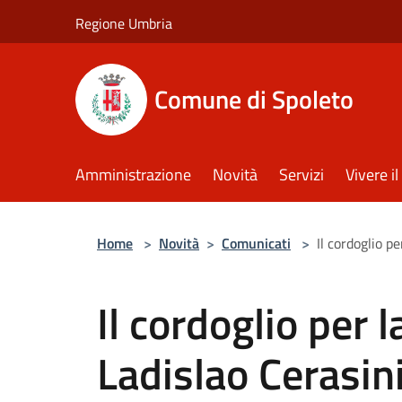
Salta al contenuto principale
Regione Umbria
Comune di Spoleto
Amministrazione
Novità
Servizi
Vivere 
Home
>
Novità
>
Comunicati
>
Il cordoglio p
Il cordoglio per 
Ladislao Cerasin