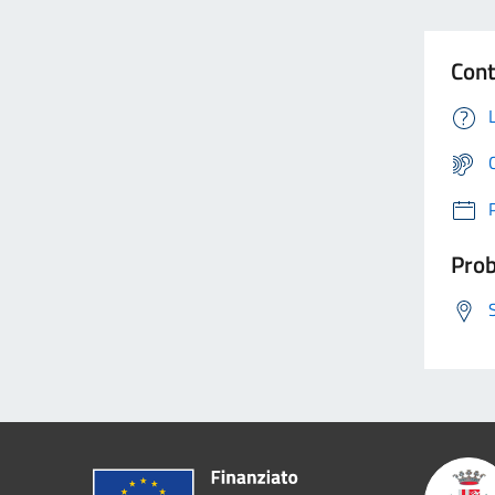
Cont
Prob