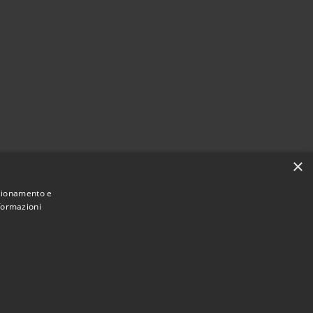
×
nzionamento e
nformazioni
Municipium
Accesso redazione
i Spoleto • Powered by
•