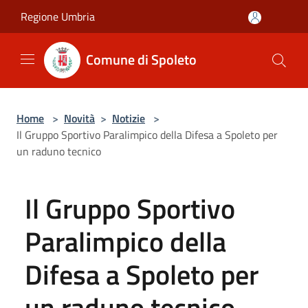
Salta al contenuto principale
Regione Umbria
Comune di Spoleto
Home
>
Novità
>
Notizie
>
Il Gruppo Sportivo Paralimpico della Difesa a Spoleto per
un raduno tecnico
Il Gruppo Sportivo
Paralimpico della
Difesa a Spoleto per
un raduno tecnico