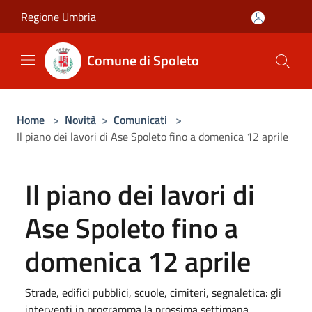
Salta al contenuto principale
Regione Umbria
Comune di Spoleto
Home
>
Novità
>
Comunicati
>
Il piano dei lavori di Ase Spoleto fino a domenica 12 aprile
Il piano dei lavori di
Ase Spoleto fino a
domenica 12 aprile
Strade, edifici pubblici, scuole, cimiteri, segnaletica: gli
interventi in programma la prossima settimana