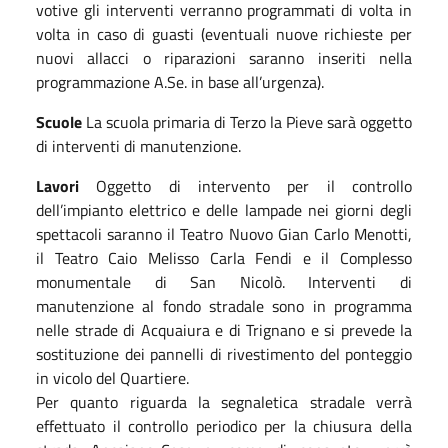
votive
gli interventi verranno programmati di volta in
volta
in caso di guasti (eventuali nuove richieste per
nuovi allacci o riparazioni saranno inserit
i nella
programmazione A.Se.
in base all’urgenza).
Scuole
La sc
u
ola primaria di Terzo la Pieve sarà oggetto
di interventi di manutenzione.
Lavori
Oggetto di intervent
o
per
il
controllo
dell’impianto elettrico e delle lampade nei giorni degli
spettacoli
saranno il Teatro Nuovo Gian Carlo Menotti,
il Teatro Caio Melisso Carla Fendi e il Complesso
monumentale di San Nicolò.
I
nterventi di
manutenzione al fondo stradale sono in programma
nelle strade di Acquaiura e di Trignano
e si prevede la
sostituzione dei pannelli di rivestimento del ponteggio
in vicolo del Quartiere.
Per
quanto riguarda
la segnaletica
stradale
verrà
effettuato il controllo periodico per la chiusura della