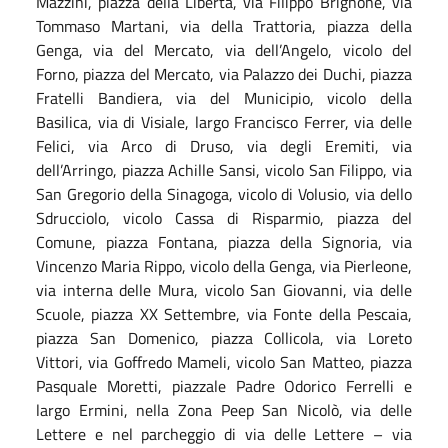
Mazzini, piazza della Libertà, via Filippo Brignone, via
Tommaso Martani, via della Trattoria, piazza della
Genga, via del Mercato, via dell’Angelo, vicolo del
Forno, piazza del Mercato, via Palazzo dei Duchi, piazza
Fratelli Bandiera, via del Municipio, vicolo della
Basilica, via di Visiale, largo Francisco Ferrer, via delle
Felici, via Arco di Druso, via degli Eremiti, via
dell’Arringo, piazza Achille Sansi, vicolo San Filippo, via
San Gregorio della Sinagoga, vicolo di Volusio, via dello
Sdrucciolo, vicolo Cassa di Risparmio, piazza del
Comune, piazza Fontana, piazza della Signoria, via
Vincenzo Maria Rippo, vicolo della Genga, via Pierleone,
via interna delle Mura, vicolo San Giovanni, via delle
Scuole, piazza XX Settembre, via Fonte della Pescaia,
piazza San Domenico, piazza Collicola, via Loreto
Vittori, via Goffredo Mameli, vicolo San Matteo, piazza
Pasquale Moretti, piazzale Padre Odorico Ferrelli e
largo Ermini,
nella Zona Peep San
N
icolò, via delle
Lettere e nel parcheggio di via delle Lettere – via