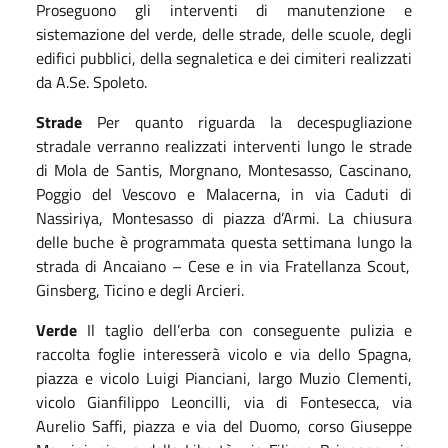
Proseguono gli interventi di manutenzione
e
sistemazione
del verde,
delle strade,
delle scuole,
degli
edifici pubblici, della segnaletica
e
dei cimiteri
realizzati
da A.Se. Spoleto
.
Strade
Per quanto riguarda
la decespugliazione
stradale
verranno
realizzati
interventi lungo
le strade
di
Mola de Santis, Morgnano, Montesasso, Cascinano,
Poggio del Vescovo e Malacerna, in via Caduti di
Nassiriya, Montesasso di piazza d’Armi.
La chiusura
delle buche è programmata questa settimana
lungo l
a
strad
a
di
Ancaiano – Cese e in via Fratellanza Scout,
Ginsberg, Ticino e degli Arcieri.
Verde
Il taglio dell’erba
con conseguente pulizia e
raccolta foglie
interesserà
vicolo e via dello Spagna,
piazza e vicolo Luigi Pianciani, largo Muzio Clementi,
vicolo Gianfilippo Leoncilli, via di Fontesecca, via
Aurelio Saffi, piazza e via del Duomo, corso Giuseppe