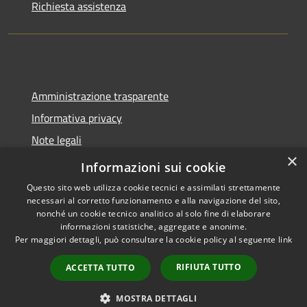
Richiesta assistenza
Amministrazione trasparente
Informativa privacy
Note legali
×
Dichiarazione di accessibilità
Informazioni sui cookie
Questo sito web utilizza cookie tecnici e assimilati strettamente
necessari al corretto funzionamento e alla navigazione del sito,
nonché un cookie tecnico analitico al solo fine di elaborare
informazioni statistiche, aggregate e anonime.
RSS
Copyright © 2026 • Comune di
Per maggiori dettagli, può consultare la cookie policy al seguente
link
Accessibilità
Spoleto • Powered by
Privacy
Municipium
Accesso
•
RIFIUTA TUTTO
ACCETTA TUTTO
Cookie
redazione
Mappa del sito
MOSTRA DETTAGLI