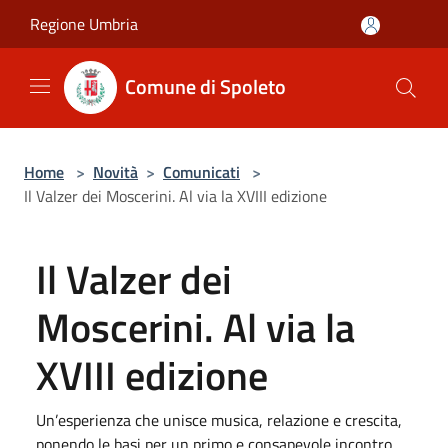
Salta al contenuto principale
Regione Umbria
Comune di Spoleto
Home
>
Novità
>
Comunicati
>
Il Valzer dei Moscerini. Al via la XVIII edizione
Il Valzer dei
Moscerini. Al via la
XVIII edizione
Un’esperienza che unisce musica, relazione e crescita,
ponendo le basi per un primo e consapevole incontro