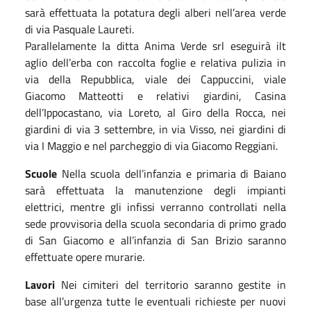
sarà effettuata la
potatura
de
gli alberi nell’area verde
di via Pasquale Laureti.
P
arallelamente la ditta Anima Verde srl eseguirà
ilt
aglio dell’erba
con raccolta foglie e relativa pulizia
in
via della Repubblica, viale dei Cappuccini, viale
Giacomo
Matteotti e relativi giardini,
Casina
dell’Ippocastano
,
via Loreto, al Giro della Rocca, nei
giardini di via 3 settembre, in via Visso, nei giardini di
via I Maggio e nel parcheggio di via Giacomo Reggiani
.
Scuole
Nella
scuola
dell’infanzia e primaria di Baiano
sarà effettuata la
manutenzione degli
impianti
elettrici, mentre gli infissi
verranno controllati
nella
sede provvisoria della scuola secondaria di primo grado
di San Giacomo e all’infanzia di San Brizio saranno
effettuate opere murarie.
Lavori
N
ei cimiteri del territorio
s
aranno gestite in
base all’urgenza
tutte le
eventuali richieste per nuovi