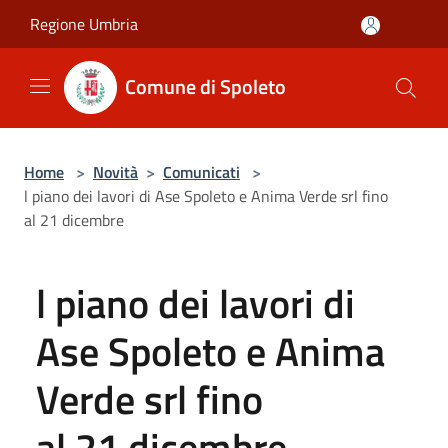
Salta al contenuto principale
Regione Umbria
Comune di Spoleto
Home
>
Novità
>
Comunicati
>
l piano dei lavori di Ase Spoleto e Anima Verde srl fino
al 21 dicembre
l piano dei lavori di
Ase Spoleto e Anima
Verde srl fino
al 21 dicembre