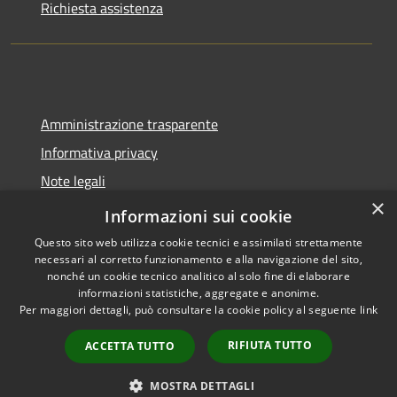
Richiesta assistenza
Amministrazione trasparente
Informativa privacy
Note legali
×
Dichiarazione di accessibilità
Informazioni sui cookie
Questo sito web utilizza cookie tecnici e assimilati strettamente
necessari al corretto funzionamento e alla navigazione del sito,
nonché un cookie tecnico analitico al solo fine di elaborare
informazioni statistiche, aggregate e anonime.
RSS
Copyright © 2026 • Comune di
Per maggiori dettagli, può consultare la cookie policy al seguente
link
Accessibilità
Spoleto • Powered by
Privacy
Municipium
Accesso
•
RIFIUTA TUTTO
ACCETTA TUTTO
Cookie
redazione
Mappa del sito
MOSTRA DETTAGLI