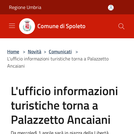
Salta al contenuto principale
Regione Umbria
Comune di Spoleto
Home
>
Novità
>
Comunicati
>
L'ufficio informazioni turistiche torna a Palazzetto
Ancaiani
L'ufficio informazioni
turistiche torna a
Palazzetto Ancaiani
Da mercoledì 1 aprile sarà in piazza della Libertà.