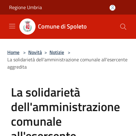
Salta al contenuto principale
Regione Umbria
Comune di Spoleto
Home
>
Novità
>
Notizie
>
La solidarietà dell'amministrazione comunale all'esercente
aggredita
La solidarietà
dell'amministrazione
comunale
all'esercente