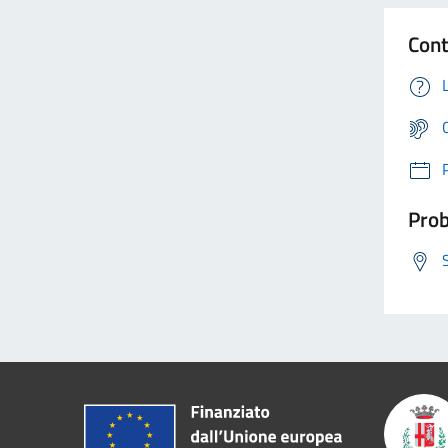
Cont
Prob