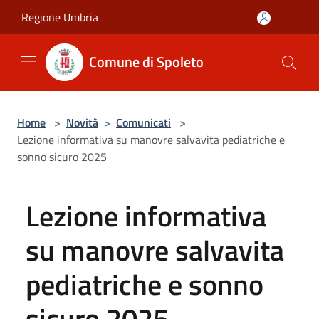
Salta al contenuto principale
Regione Umbria
Comune di Spoleto
Home
>
Novità
>
Comunicati
>
Lezione informativa su manovre salvavita pediatriche e
sonno sicuro 2025
Lezione informativa
su manovre salvavita
pediatriche e sonno
sicuro 2025