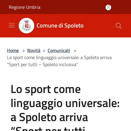
Salta al contenuto principale
Regione Umbria
Comune di Spoleto
Home
>
Novità
>
Comunicati
>
Lo sport come linguaggio universale: a Spoleto arriva
“Sport per tutti – Spoleto inclusiva”
Lo sport come
linguaggio universale:
a Spoleto arriva
“Sport per tutti –