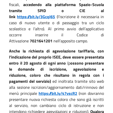
fiscali,
accedendo alla piattaforma Spazio-Scuola
tramite SPID o CIE al
link
https://bit.ly/3GcqJ65
(l’iscrizione è necessaria in
caso di nuovo utente o di passaggio tra un ciclo
scolastico e l’altro). Al primo avvio dell’applicativo
occorre inserire il Codice di
Attivazione
7021641201
nell’apposito campo.
Anche la richiesta di agevolazione tariffaria, con
l’indicazione del proprio ISEE, deve essere presentata
entro il 20 agosto di ogni anno
(p
ossono presentare
le domande
di iscrizione, agevolazione e
riduzione,
coloro che risultano in regola con i
pagamenti del servizio
)
ed inoltrata tramite sito web
alla sezione iscrizioni/aggiornamento dati/rinnovo del
menù principale
https://bit.ly/47vscR2
(non dovranno
presentare nuova richiesta coloro che sono già iscritti
al servizio, non cambiano ciclo di istruzione e non
intendono richiedere agevolazioni e riduzioni).
Qualora