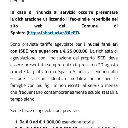
elenchi.
In caso di rinuncia al servizio occorre p
resentare
la
dichiarazione utilizzando il fac-simile reperibile
ne
l
sito web
del
C
omune di
Spoleto
(
https://shorturl.at/fAeET
)
.
Sono previste tariffe agevolate per i
nuclei familiari
con ISEE non superiore a € 25.000,00
. La richiesta di
agevolazione, con l’indicazione del proprio ISEE, deve
essere presentata sempre entro il prossimo 20 agosto
tramite la piattaforma Spazio-Scuola accedendo alla
sezione ‘Iscrizioni’. Identica modalità anche per le
famiglie con più figli minori iscritti al servizio mensa
che frequentano contemporaneamente scuole statali a
tempo pieno.
Sei le fasce di agevolazioni previste:
Da € 0 ad € 1.000,00
esenzione totale