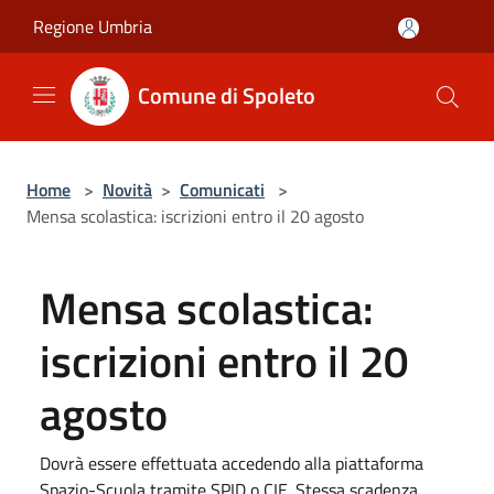
Salta al contenuto principale
Regione Umbria
Comune di Spoleto
Home
>
Novità
>
Comunicati
>
Mensa scolastica: iscrizioni entro il 20 agosto
Mensa scolastica:
iscrizioni entro il 20
agosto
Dovrà essere effettuata accedendo alla piattaforma
Spazio-Scuola tramite SPID o CIE. Stessa scadenza