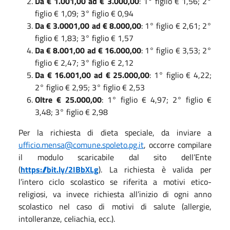
Da € 1.001,00 ad € 3.000,00
: 1° figlio € 1,56; 2°
figlio € 1,09; 3° figlio € 0,94
Da € 3.0001,00 ad € 8.000,00
: 1° figlio € 2,61; 2°
figlio € 1,83; 3° figlio € 1,57
Da € 8.001,00 ad € 16.000,00
: 1° figlio € 3,53; 2°
figlio € 2,47; 3° figlio € 2,12
Da € 16.001,00 ad € 25.000,00
: 1° figlio € 4,22;
2° figlio € 2,95; 3° figlio € 2,53
Oltre € 25.000,00
: 1° figlio € 4,97; 2° figlio €
3,48; 3° figlio € 2,98
Per la richiesta di dieta speciale, da inviare a
ufficio.mensa@comune.spoleto.pg.it
, occorre compilare
il modulo scaricabile dal sito dell’Ente
(
https://bit.ly/2IBbXLg
). La richiesta è valida per
l’intero ciclo scolastico se riferita a motivi etico-
religiosi, va invece richiesta all’inizio di ogni anno
scolastico nel caso di motivi di salute (allergie,
intolleranze, celiachia, ecc.).