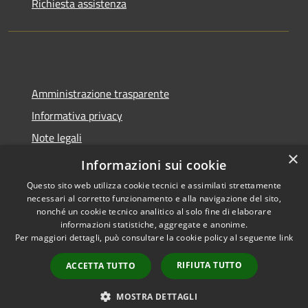
Richiesta assistenza
Amministrazione trasparente
Informativa privacy
Note legali
×
Dichiarazione di accessibilità
Informazioni sui cookie
Questo sito web utilizza cookie tecnici e assimilati strettamente
necessari al corretto funzionamento e alla navigazione del sito,
nonché un cookie tecnico analitico al solo fine di elaborare
informazioni statistiche, aggregate e anonime.
RSS
Copyright © 2026 • Comune di
Per maggiori dettagli, può consultare la cookie policy al seguente
link
Accessibilità
Spoleto • Powered by
Privacy
Municipium
Accesso
•
RIFIUTA TUTTO
ACCETTA TUTTO
Cookie
redazione
Mappa del sito
MOSTRA DETTAGLI