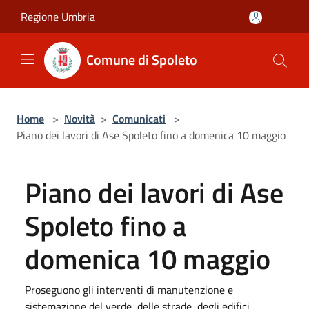
Salta al contenuto principale
Regione Umbria
Comune di Spoleto
Home
>
Novità
>
Comunicati
>
Piano dei lavori di Ase Spoleto fino a domenica 10 maggio
Piano dei lavori di Ase
Spoleto fino a
domenica 10 maggio
Proseguono gli interventi di manutenzione e
sistemazione del verde, delle strade, degli edifici