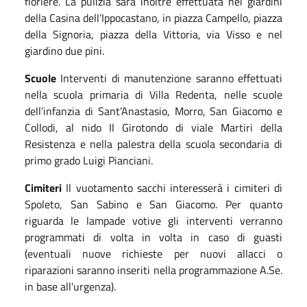
fioriere. La pulizia sarà inoltre effettuata nei giardini
della Casina dell’Ippocastano, in piazza Campello, piazza
della Signoria, piazza della Vittoria, via Visso e nel
giardino due pini
.
Scuole
Interventi di manutenzione saranno effettuati
nella scuola primaria di Villa Redenta, nelle scuole
dell’infanzia di Sant’Anastasio, Morro, San Giacomo e
Collodi, al nido Il Girotondo di viale Martiri della
Resistenza e nella palestra della scuola secondaria di
primo grado Luigi Pianciani.
Cimiteri
Il vuotamento sacchi interesserà i cimiteri di
Spoleto, San Sabino e San Giacomo. Per quanto
riguarda le lampade
votive
gli interventi verranno
programmati di volta in volta
in caso di guasti
(eventuali nuove richieste per nuovi allacci o
riparazioni saranno inserit
i nella programmazione A.Se.
in base all’urgenza).