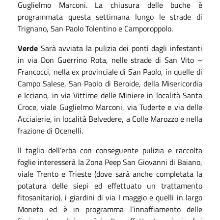
Guglielmo Marconi.
La chiusura delle buche è
programmata questa settimana
lungo le strade di
Trignano, San Paolo Tolentino e Camporoppolo.
Verde
Sarà avviata la pulizia dei ponti dagli infestanti
in via Don Guerrino Rota, nelle strade di San Vito –
Francocci,
nella
ex provinciale di San Paolo,
in quelle di
Campo Salese, San Paolo di Beroide, della Misericordia
e Icciano, in via Vittime delle Miniere in località Santa
Croce, viale Guglielmo Marconi, via Tuderte e via delle
Acciaierie, in località Belvedere, a Colle Marozzo e nella
frazione di Ocenelli.
Il taglio dell’erba
con conseguente pulizia e raccolta
foglie
interesserà
la Zona Peep San Giovanni di Baiano,
viale Trento e Trieste (dove sarà anche completata la
potatura delle siepi ed effettuato un trattamento
fitosanitario), i giardini di via I maggio e quelli in largo
Moneta ed è in programma l’innaffiamento delle