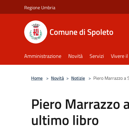
Salta al contenuto principale
Regione Umbria
Comune di Spoleto
Amministrazione
Novità
Servizi
Vivere 
Home
>
Novità
>
Notizie
>
Piero Marrazzo a S
Piero Marrazzo a
ultimo libro