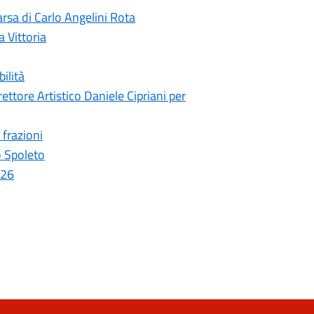
rsa di Carlo Angelini Rota
a Vittoria
ilità
ettore Artistico Daniele Cipriani per
 frazioni
o Spoleto
026