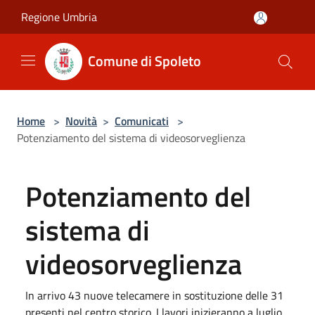
Salta al contenuto principale
Regione Umbria
Comune di Spoleto
Home
>
Novità
>
Comunicati
>
Potenziamento del sistema di videosorveglienza
Potenziamento del
sistema di
videosorveglienza
In arrivo 43 nuove telecamere in sostituzione delle 31
presenti nel centro storico. I lavori inizieranno a luglio