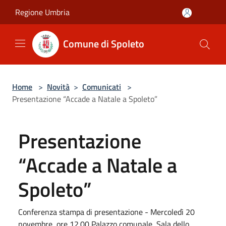
Salta al contenuto principale
Regione Umbria
Comune di Spoleto
Home
>
Novità
>
Comunicati
>
Presentazione “Accade a Natale a Spoleto”
Presentazione
“Accade a Natale a
Spoleto”
Conferenza stampa di presentazione - Mercoledì 20
novembre, ore 12.00 Palazzo comunale, Sala dello