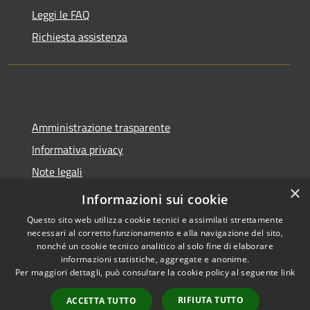
Leggi le FAQ
Richiesta assistenza
Amministrazione trasparente
Informativa privacy
Note legali
×
Dichiarazione di accessibilità
Informazioni sui cookie
Questo sito web utilizza cookie tecnici e assimilati strettamente
necessari al corretto funzionamento e alla navigazione del sito,
nonché un cookie tecnico analitico al solo fine di elaborare
informazioni statistiche, aggregate e anonime.
RSS
Copyright © 2026 • Comune di
Per maggiori dettagli, può consultare la cookie policy al seguente
link
Accessibilità
Spoleto • Powered by
Privacy
Municipium
Accesso
•
RIFIUTA TUTTO
ACCETTA TUTTO