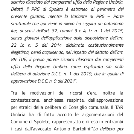
sismico rilasciato dai competenti uffici della Regione Umbria.
Difatti, il PRG di Spoleto è estraneo al perimetro del
presente giudizio, mentre la Variante al PRG – Parte
strutturale che qui viene in rilievo ha seguito un autonomo
iter, ai sensi dell’art. 32, commi 3 e 4, l.r. n. 1 del 2015,
senza giovarsi dell’applicazione della disposizione dell’art.
22 l.r. n. 5 del 2014 dichiarata costituzionalmente
illegittima, bensì acquisendo, nel rispetto del dettato dell’art.
89 TUE, il previo parere sismico rilasciato dai competenti
uffici della Regione Umbria, come esplicitato sia nella
delibera di adozione D.C.C. n. 1 del 2019, che in quella di
approvazione D.C.C. n. 9 del 2021
”.
Tra le motivazioni dei ricorsi c’era inoltre la
contestazione, anch’essa respinta, dell’approvazione
per stralci della delibera di Consiglio comunale. Il TAR
Umbria ha di fatto accolto le argomentazioni del
Comune di Spoleto, rappresentato e difeso in entrambi
i casi dall’avvocato Antonio Bartolini:“
L
a delibera per