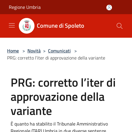
Salta al contenuto principale
Regione Umbria
Comune di Spoleto
Home
>
Novità
>
Comunicati
>
PRG: corretto l’iter di approvazione della variante
PRG: corretto l’iter di
approvazione della
variante
È quanto ha stabilito il Tribunale Amministrativo
Regionale (TAR) Umbria in due diverse sentenze,