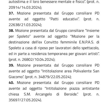
autostima e il loro benessere mentale e fisico”. (prot. n.
20914/14.03.2024);
3
7
.
Mozione presentata dal Gruppo consiliare PD
avente ad oggetto “Patti educativi”. (prot. n.
22638/21.03.2024);
3
8
.
Mozione presentata dal Gruppo consiliare “Insieme
per Spoleto” avente ad oggetto “Mozione per la
destinazione dell’ex Convitto femminile E.N.P.A.S. di
Spoleto a casa di riposo per lavoratori dello spettacolo,
ed in parte a residenza temporanea per giovani artisti”.
(prot. n. 26802/10.04.2024);
39
.
Mozione presentata dal Gruppo consiliare PD
avente ad oggetto “Intitolazione area Polivalente San
Giacomo”. (prot. n. 34879/22.05.2024);
4
0
.
Mozione presentata dal Gruppo consiliare PD
avente ad oggetto “Intitolazione piazza antistante
chiesa S.M. Arcangelo di Beroide.” (prot. n.
35697/27.05.2024).