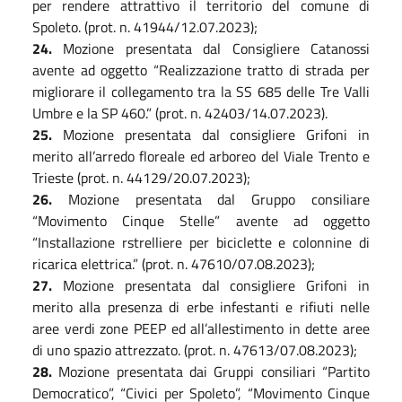
per rendere attrattivo il territorio del comune di
Spoleto. (prot. n. 41944/12.07.2023);
2
4
.
Mozione presentata dal Consigliere Catanossi
avente ad oggetto “Realizzazione tratto di strada per
migliorare il collegamento tra la SS 685 delle Tre Valli
Umbre e la SP 460.” (prot. n. 42403/14.07.2023).
2
5
.
Mozione presentata dal consigliere Grifoni in
merito all’arredo floreale ed arboreo del Viale Trento e
Trieste (prot. n. 44129/20.07.2023);
2
6
.
Mozione presentata dal Gruppo consiliare
“Movimento Cinque Stelle” avente ad oggetto
“Installazione rstrelliere per biciclette e colonnine di
ricarica elettrica.” (prot. n. 47610/07.08.2023);
2
7
.
Mozione presentata dal consigliere Grifoni in
merito alla presenza di erbe infestanti e rifiuti nelle
aree verdi zone PEEP ed all’allestimento in dette aree
di uno spazio attrezzato. (prot. n. 47613/07.08.2023);
2
8
.
Mozione presentata dai Gruppi consiliari “Partito
Democratico”, “Civici per Spoleto”, “Movimento Cinque