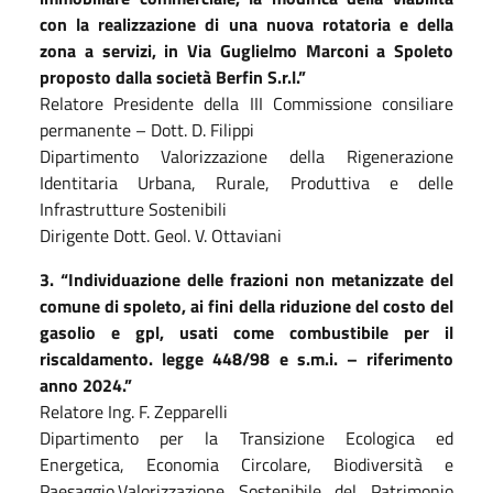
con la realizzazione di una nuova rotatoria e della
zona a servizi, in
V
ia
G
uglielmo
M
arconi a
S
poleto
proposto dalla società
B
erfin
S
.r.l.”
Relatore Presidente della III Commissione consiliare
permanente – Dott. D. Filippi
Dipartimento Valorizzazione della Rigenerazione
Identitaria Urbana, Rurale, Produttiva e delle
Infrastrutture Sostenibili
Dirigente Dott. Geol. V. Ottaviani
3. “Individuazione delle frazioni non metanizzate del
comune di spoleto, ai fini della riduzione del costo del
gasolio e gpl, usati come combustibile per il
riscaldamento. legge 448/98 e s.m.i. – riferimento
anno 2024.”
Relatore Ing. F. Zepparelli
Dipartimento per la Transizione Ecologica ed
Energetica, Economia Circolare, Biodiversità e
Paesaggio,Valorizzazione Sostenibile del Patrimonio