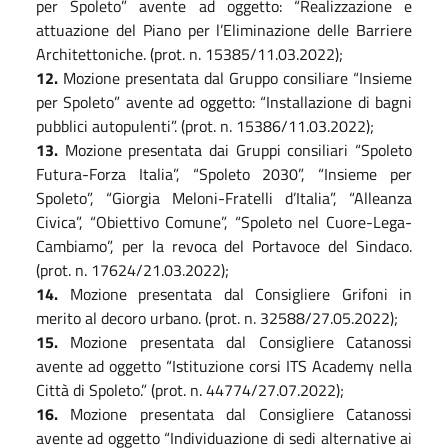
per Spoleto” avente ad oggetto: “Realizzazione e
attuazione del Piano per l’Eliminazione delle Barriere
Architettoniche. (prot. n. 15385/11.03.2022);
1
2
.
Mozione presentata dal Gruppo consiliare “Insieme
per Spoleto” avente ad oggetto: “Installazione di bagni
pubblici autopulenti”. (prot. n. 15386/11.03.2022);
1
3
.
Mozione presentata dai Gruppi consiliari “Spoleto
Futura-Forza Italia”, “Spoleto 2030”, “Insieme per
Spoleto”, “Giorgia Meloni-Fratelli d’Italia”, “Alleanza
Civica”, “Obiettivo Comune”, “Spoleto nel Cuore-Lega-
Cambiamo”, per la revoca del Portavoce del Sindaco.
(prot. n. 17624/21.03.2022);
1
4
.
Mozione presentata dal Consigliere Grifoni in
merito al decoro urbano. (prot. n. 32588/27.05.2022);
1
5
.
Mozione presentata dal Consigliere Catanossi
avente ad oggetto “Istituzione corsi ITS Academy nella
Città di Spoleto.” (prot. n. 44774/27.07.2022);
1
6
.
Mozione presentata dal Consigliere Catanossi
avente ad oggetto “Individuazione di sedi alternative ai