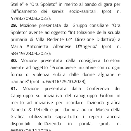
Stelle” e “Ora Spoleto” in merito al bando di gara per
l’affidamento dei servizi socio-sanitari. (prot. n.
47982/09.08.2023);
29
.
Mozione presentata dal Gruppo consiliare “Ora
Spoleto” avente ad oggetto “Intitolazione della scuola
primaria di Villa Redente (2^ Direzione Didattica) a
Maria Antonietta Albanese D’Angerio.” (prot. n.
58319/28.09.2023);
3
0
.
Mozione presentata dalla consigliera Loretoni
avente ad oggetto “Promuovere iniziative contro ogni
forma di violenza subita dalle donne afghane e
iraniane.” (prot. n. 64916/25.10.2023);
3
1
.
Mozione presentata dalla Conferenza dei
Capigruppo su iniziativa del capogruppo Grifoni in
merito ad iniziative per ricordare l’azienda grafica
Panetto & Petrelli e per dar vita ad un Museo della
Grafica utilizzando soprattutto i reperti ancora
disponibili dell’Azienda in parola. (prot. n.
66963/06.11.2023);