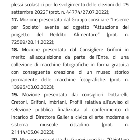
plessi scolastici per lo svolgimento delle elezioni del 25
settembre 2022.” (prot. n. 44774/27.07.2022);
1
7
.
Mozione presentata dal Gruppo consiliare “Insieme
per Spoleto” avente ad oggetto “Attuazione del
progetto del Reddito Alimentare.” (prot. n.
72589/28.11.2022);
1
8
.
Mozione presentata dal Consigliere Grifoni in
merito all’acquisizione da parte dell’Ente, di una
collezione di macchine fotografiche in forma gratuita
con conseguente creazione di un museo storico
permanente delle macchine fotografiche. (prot. n.
13995/03.03.2023);
19.
Mozione presentata dai consiglieri Dottarelli,
Cretoni, Grifoni, Imbriani, Profili relativa all’avviso di
selezione pubblica finalizzata al conferimento di
incarico di Direttore Galleria civica di arte moderna e
sistema museale cittadino. (prot. n.
21114/05.04.2023);
2
0
.
Mozione presentata dai Gruppi consiliari “Obiettivo