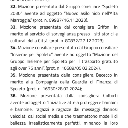
3
2
.
Mozione presentata dal Gruppo consiliare “Spoleto
2030” avente ad oggetto “Nuovo asilo nido nell’Alta
Marroggia.” (prot. n. 69987/16.11.2023);
3
3
.
Mozione presentata dal consigliere Grifoni in
merito al servizio di sorveglianza presso i siti storici e
culturali della Città. (prot. n. 80832/27.12.2023);
3
4
.
Mozione consiliare presentata dal Gruppo consiliare
“Insieme per Spoleto” avente ad oggetto “Mozione del
Gruppo Insieme per Spoleto per il trasporto gratuito
agli over 75 anni”. (prot. n. 10689/05.02.2024);
3
5
.
Mozione presentata dalla consigliera Bececco in
merito alla Compagnia della Guardia di Finanza di
Spoleto. (prot. n. 16930/28.02.2024);
3
6
.
Mozione presentata dalla consigliera Coltorti
avente ad oggetto “Iniziative atte a proteggere bambini
e bambine, ragazzi e ragazze dai messaggi dannosi
veicolati dai social media e che trasmettono modelli di
bellezza irrealisticamente perfetti, minando la loro