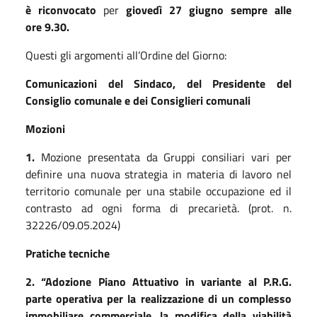
è
ri
convocato
per
giov
ed
ì
2
7
giugno
sempre
alle
ore
9
.
3
0.
Questi gli argomenti all’Ordine del Giorno:
Comunicazioni del Sindaco, del Presidente del
Consiglio comunale e dei Consiglieri comunali
Mozioni
1.
Mozione presentata da Gruppi consiliari vari per
definire una nuova strategia in materia di lavoro nel
territorio comunale per una stabile occupazione ed il
contrasto ad ogni forma di precarietà. (prot. n.
32226/09.05.2024)
Pratiche tecniche
2
. “
A
dozione
P
iano
A
ttuativo in variante al
P
.
R
.
G
.
parte operativa per la realizzazione di un complesso
immobiliare commerciale, la modifica della viabilità