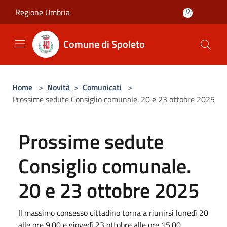
Salta al contenuto principale
Regione Umbria
Comune di Spoleto
Home
>
Novità
>
Comunicati
>
Prossime sedute Consiglio comunale. 20 e 23 ottobre 2025
Prossime sedute
Consiglio comunale.
20 e 23 ottobre 2025
Il massimo consesso cittadino torna a riunirsi lunedì 20
alle ore 9.00 e giovedì 23 ottobre alle ore 15.00