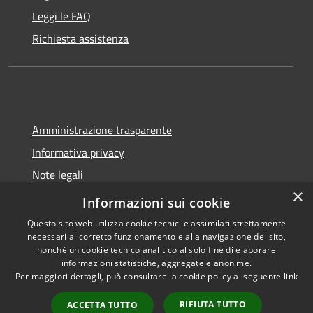
Leggi le FAQ
Richiesta assistenza
Amministrazione trasparente
Informativa privacy
Note legali
×
Dichiarazione di accessibilità
Informazioni sui cookie
Questo sito web utilizza cookie tecnici e assimilati strettamente
necessari al corretto funzionamento e alla navigazione del sito,
nonché un cookie tecnico analitico al solo fine di elaborare
informazioni statistiche, aggregate e anonime.
RSS
Copyright © 2026 • Comune di
Per maggiori dettagli, può consultare la cookie policy al seguente
link
Accessibilità
Spoleto • Powered by
Privacy
Municipium
Accesso
•
RIFIUTA TUTTO
ACCETTA TUTTO