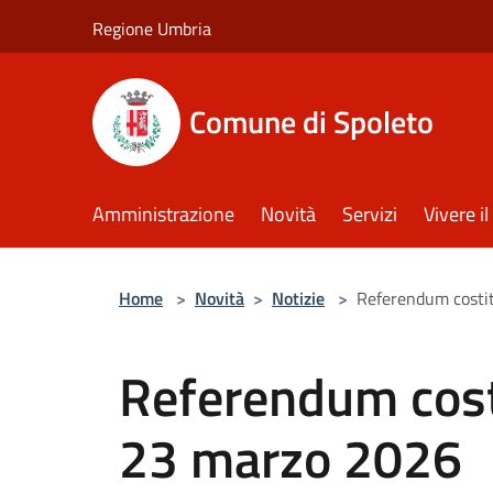
Salta al contenuto principale
Regione Umbria
Comune di Spoleto
Amministrazione
Novità
Servizi
Vivere 
Home
>
Novità
>
Notizie
>
Referendum costit
Referendum cost
23 marzo 2026