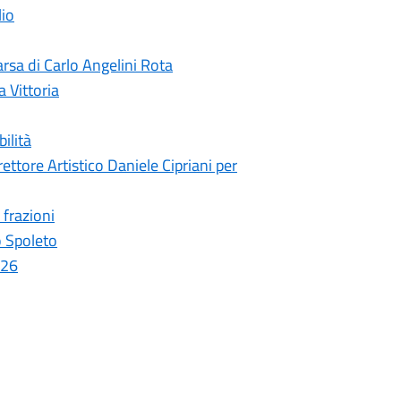
lio
rsa di Carlo Angelini Rota
a Vittoria
ilità
ettore Artistico Daniele Cipriani per
 frazioni
o Spoleto
026