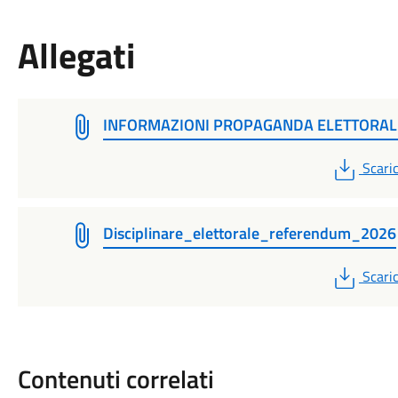
Allegati
INFORMAZIONI PROPAGANDA ELETTORAL
PDF
Scari
Disciplinare_elettorale_referendum_2026
PDF
Scari
Contenuti correlati