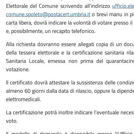
Elettorale del Comune scrivendo all’indirizzo
ufficio.e
comune.spoleto@postacert.umbria.it
o brevi manu in pi
carta libera, dovrà indicare la volontà di votare presso il
e, possibilmente, un recapito telefonico.
Alla richiesta dovranno essere allegati copia di un docu
della tessera elettorale e la certificazione sanitaria r
Sanitaria Locale, emessa non prima del quarantacin
votazione.
Il certificato dovrà attestare la sussistenza delle condi
almeno 60 giorni dalla data di rilascio, oppure la dipen
elettromedicali.
La certificazione potrà inoltre indicare l’eventuale nece
voto.
Il modello di domanda è disponibile presso l’Uffici