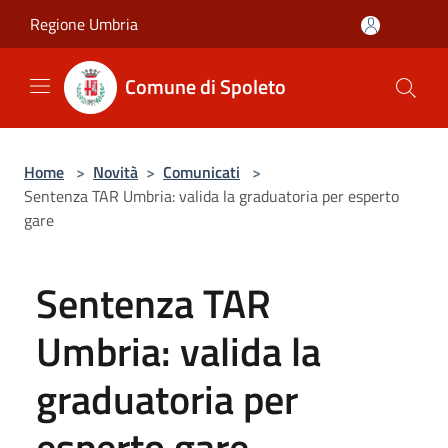
Salta al contenuto principale
Regione Umbria
Comune di Spoleto
Home
>
Novità
>
Comunicati
>
Sentenza TAR Umbria: valida la graduatoria per esperto
gare
Sentenza TAR
Umbria: valida la
graduatoria per
esperto gare