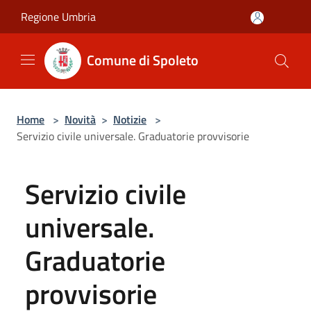
Salta al contenuto principale
Regione Umbria
Comune di Spoleto
Home
>
Novità
>
Notizie
>
Servizio civile universale. Graduatorie provvisorie
Servizio civile
universale.
Graduatorie
provvisorie