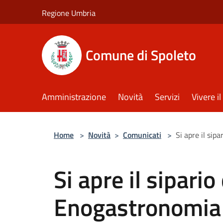
Salta al contenuto principale
Regione Umbria
Comune di Spoleto
Amministrazione
Novità
Servizi
Vivere 
Home
>
Novità
>
Comunicati
>
Si apre il sip
Si apre il sipario
Enogastronomia 