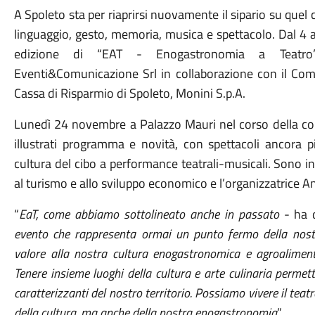
A Spoleto sta per riaprirsi nuovamente il sipario su quel
linguaggio, gesto, memoria, musica e spettacolo. Dal 4
edizione di “EAT - Enogastronomia a Teatro
Eventi&Comunicazione Srl in collaborazione con il Co
Cassa di Risparmio di Spoleto, Monini S.p.A.
Lunedì 24 novembre a Palazzo Mauri nel corso della co
illustrati programma e novità, con spettacoli ancora p
cultura del cibo a performance teatrali-musicali. Sono i
al turismo e allo sviluppo economico e l’organizzatrice A
“
EaT, come abbiamo sottolineato anche in passato
- ha d
evento che rappresenta ormai un punto fermo della nost
valore alla nostra cultura enogastronomica e agroaliment
Tenere insieme luoghi della cultura e arte culinaria permett
caratterizzanti del nostro territorio. Possiamo vivere il tea
della cultura, ma anche della nostra enogastronomia
”.