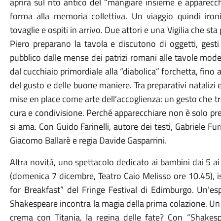
aprirà sul rito antico del “mangiare insieme e apparecch
forma alla memoria collettiva. Un viaggio quindi ironic
tovaglie e ospiti in arrivo. Due attori e una Vigilia che
Piero preparano la tavola e discutono di oggetti, gesti 
pubblico dalle mense dei patrizi romani alle tavole mo
dal cucchiaio primordiale alla “diabolica” forchetta, fino 
del gusto e delle buone maniere. Tra preparativi natalizi e 
mise en place come arte dell’accoglienza: un gesto che tr
cura e condivisione. Perché apparecchiare non è solo pre
si ama. Con Guido Farinelli, autore dei testi, Gabriele 
Giacomo Ballarè e regia Davide Gasparrini.
Altra novità, uno spettacolo dedicato ai bambini dai 5 a
(domenica 7 dicembre, Teatro Caio Melisso ore 10.45), i
for Breakfast” del Fringe Festival di Edimburgo. Un’esp
Shakespeare incontra la magia della prima colazione. Un 
crema con Titania, la regina delle fate? Con “Shakesp