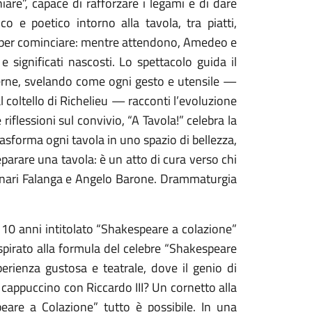
iare”, capace di rafforzare i legami e di dare
o e poetico intorno alla tavola, tra piatti,
 sta per cominciare: mentre attendono, Amedeo e
e significati nascosti. Lo spettacolo guida il
derne, svelando come ogni gesto e utensile —
al coltello di Richelieu — racconti l’evoluzione
riflessioni sul convivio, “A Tavola!” celebra la
asforma ogni tavola in uno spazio di bellezza,
parare una tavola: è un atto di cura verso chi
Furnari Falanga e Angelo Barone. Drammaturgia
i 10 anni intitolato “Shakespeare a colazione”
spirato alla formula del celebre “Shakespeare
erienza gustosa e teatrale, dove il genio di
cappuccino con Riccardo III? Un cornetto alla
eare a Colazione” tutto è possibile. In una