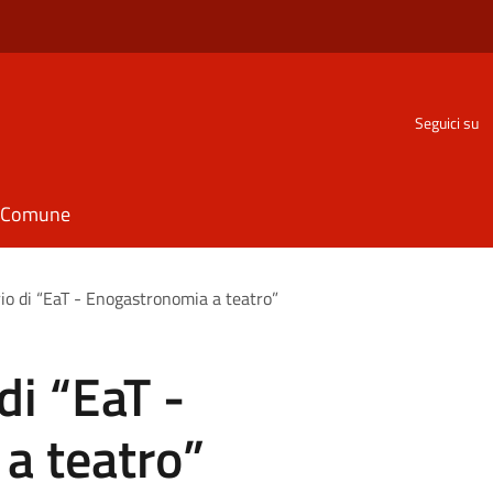
Seguici su
il Comune
ario di “EaT - Enogastronomia a teatro”
 di “EaT -
a teatro”