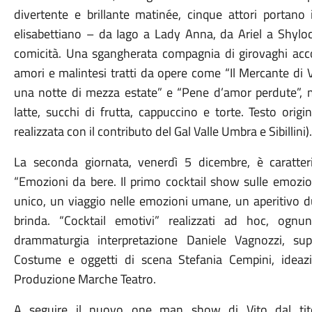
divertente e brillante matinée, cinque attori portano
elisabettiano – da Iago a Lady Anna, da Ariel a Shyloc
comicità. Una sgangherata compagnia di girovaghi acco
amori e malintesi tratti da opere come “Il Mercante di 
una notte di mezza estate” e “Pene d’amor perdute”, 
latte, succhi di frutta, cappuccino e torte. Testo origi
realizzata con il contributo del Gal Valle Umbra e Sibillini).
La seconda giornata, venerdì 5 dicembre, è caratter
“Emozioni da bere. Il primo cocktail show sulle emozio
unico, un viaggio nelle emozioni umane, un aperitivo duran
brinda. “Cocktail emotivi” realizzati ad hoc, ognu
drammaturgia interpretazione Daniele Vagnozzi, sup
Costume e oggetti di scena Stefania Cempini, ideaz
Produzione Marche Teatro.
A seguire il nuovo one man show di Vito dal titol