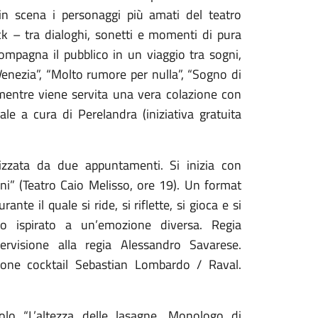
 in scena i personaggi più amati del teatro
k – tra dialoghi, sonetti e momenti di pura
mpagna il pubblico in un viaggio tra sogni,
Venezia”, “Molto rumore per nulla”, “Sogno di
mentre viene servita una vera colazione con
nale a cura di Perelandra (iniziativa gratuita
izzata da due appuntamenti. Si inizia con
ni” (Teatro Caio Melisso, ore 19). Un format
te il quale si ride, si riflette, si gioca e si
no ispirato a un’emozione diversa. Regia
ervisione alla regia Alessandro Savarese.
ione cocktail Sebastian Lombardo / Raval.
o “L’altezza delle lasagne. Monologo di