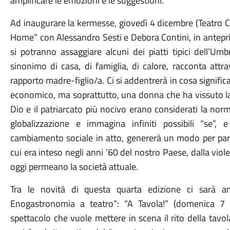
amplificare le emozioni e le suggestioni.
Ad inaugurare la kermesse, giovedì 4 dicembre (Teatro 
Home” con Alessandro Sesti e Debora Contini, in antepri
si potranno assaggiare alcuni dei piatti tipici dell’Um
sinonimo di casa, di famiglia, di calore, racconta attra
rapporto madre-figlio/a. Ci si addentrerà in cosa signif
economico, ma soprattutto, una donna che ha vissuto la p
Dio e il patriarcato più nocivo erano considerati la norm
globalizzazione e immagina infiniti possibili “se”
cambiamento sociale in atto, genererà un modo per parl
cui era inteso negli anni ’60 del nostro Paese, dalla vio
oggi permeano la società attuale.
Tra le novità di questa quarta edizione ci sarà a
Enogastronomia a teatro”: “A Tavola!” (domenica 7 
spettacolo che vuole mettere in scena il rito della tavola 