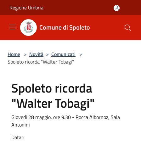
Salta al contenuto principale
Regione Umbria
Comune di Spoleto
Home
>
Novità
>
Comunicati
>
Spoleto ricorda "Walter Tobagi"
Spoleto ricorda
"Walter Tobagi"
Giovedì 28 maggio, ore 9.30 - Rocca Albornoz, Sala
Antonini
Data :