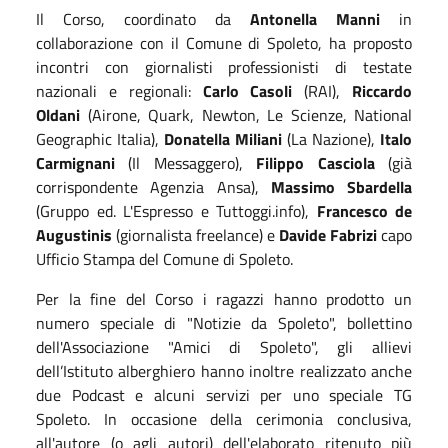
Il Corso, coordinato da
Antonella Manni
in
collaborazione con il Comune di Spoleto, ha proposto
incontri con giornalisti professionisti di testate
nazionali e regionali:
Carlo Casoli
(RAI),
Riccardo
Oldani
(Airone, Quark, Newton, Le Scienze, National
Geographic Italia),
Donatella Miliani
(La Nazione),
Italo
Carmignani
(Il Messaggero),
Filippo Casciola
(già
corrispondente Agenzia Ansa),
Massimo Sbardella
(Gruppo ed. L'Espresso e Tuttoggi.info),
Francesco de
Augustinis
(giornalista freelance) e
Davide Fabrizi
capo
Ufficio Stampa del Comune di Spoleto.
Per la fine del Corso i ragazzi hanno prodotto un
numero speciale di "Notizie da Spoleto", bollettino
dell'Associazione "Amici di Spoleto", gli allievi
dell’Istituto alberghiero hanno inoltre realizzato anche
due Podcast e alcuni servizi per uno speciale TG
Spoleto. In occasione della cerimonia conclusiva,
all'autore (o agli autori) dell'elaborato ritenuto più