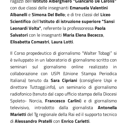
ragazzi dell'
Istituto Alberghiero "Giancarlo De Carolis"
con due classi delle insegnanti
Emanuela Valentini
Albanelli
e
Simona Del Bello
; e di tre classi del
Liceo
Scientifico
dell'
Istituto di istruzione superiore "Sansi
Leonardi Volta"
, referente la professoressa
Paola
Salvatori
con le insegnanti
Maria Elena Bececco
,
Elisabetta Comastri
,
Laura Lotti
.
Il Corso propedeutico di giornalismo “Walter Tobagi” si
è sviluppato in un laboratorio di giornalismo scritto con
seminari sul giornalismo online realizzato in
collaborazione con USPI (Unione Stampa Periodica
Italiana) tenuto da
Sara Cipriani
(consigliere Uspi e
direttore Tuttoggi.info), un seminario di giornalismo
radiofonico (tenuto dal capo ufficio stampa della Diocesi
Spoleto- Norcia,
Francesco Carlini
) e di giornalismo
televisivo, introdotto dalla giornalista
Antonella
Marietti
del Tg regionale della Rai ed il supporto tecnico
di
Alessandro Pratelli
con
Enrico Carletti
.