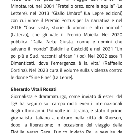
Minotauro), nel 2001 “Fratello orso, sorella aquila” (Le
Lettere), nel 2013 “Giallo Umbro” (La Lepre edizioni)
con cui vince il Premio Portus per la narrativa e nel
2016 “Cose viste, storie di uomini e altri animali”
(Laterza), che gli vale il Premio Maiella. Nel 2020
pubblica “Dalla Parte Giusta, donne e uomini che
salvano il mondo” (Baldini e Castoldi) e nel 2021 “Un
po' più a Sud, racconti africani” (Iod). NeI 2022 esce “I
Dimenticati, dove l’emergenza è la vita” (Raffaello
Cortina). Nel 2023 cura il volume sulla violenza contro
le donne “Sine Fine” (La Lepre).
Gherardo Vitali Rosati
Giornalista e drammaturgo, come inviato di esteri del
Tg3 ha seguito sul campo molti eventi internazionali
degli ultimi anni. Più volte in Ucraina, è stato il primo
giornalista italiano a entrare nella città di Kherson,
dopo la liberazione; in occasione del viaggio della
Flotilla verso Gaza, l’unico inviato Rai a seguire da