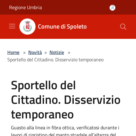
Salta al contenuto principale
Regione Umbria
Comune di Spoleto
Home
>
Novità
>
Notizie
>
Sportello del Cittadino. Disservizio temporaneo
Sportello del
Cittadino. Disservizio
temporaneo
Guasto alla linea in fibra ottica, verificatosi durante i
lavori di ripristino del manto stradale all’altezza del