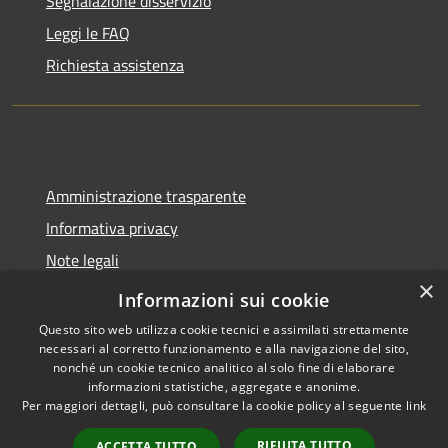
Segnalazione disservizio
Leggi le FAQ
Richiesta assistenza
Amministrazione trasparente
Informativa privacy
Note legali
×
Dichiarazione di accessibilità
Informazioni sui cookie
Questo sito web utilizza cookie tecnici e assimilati strettamente
necessari al corretto funzionamento e alla navigazione del sito,
nonché un cookie tecnico analitico al solo fine di elaborare
informazioni statistiche, aggregate e anonime.
RSS
Copyright © 2026 • Comune di
Per maggiori dettagli, può consultare la cookie policy al seguente
link
Accessibilità
Spoleto • Powered by
Privacy
Municipium
Accesso
•
RIFIUTA TUTTO
ACCETTA TUTTO