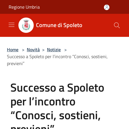
Salta al contenuto principale
Regione Umbria
Comune di Spoleto
Home
>
Novità
>
Notizie
>
Successo a Spoleto per l’incontro “Conosci, sostieni,
previeni”
Successo a Spoleto
per l’incontro
“Conosci, sostieni,
previeni”