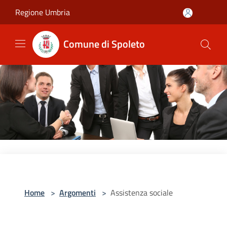
Salta al contenuto principale
Regione Umbria
Comune di Spoleto
Home
>
Argomenti
>
Assistenza sociale