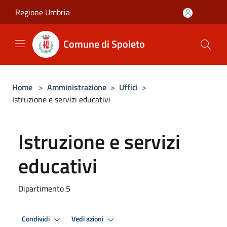
Salta al contenuto principale
Regione Umbria
Comune di Spoleto
Home
>
Amministrazione
>
Uffici
>
Istruzione e servizi educativi
Istruzione e servizi
educativi
Dipartimento 5
Condividi
Vedi azioni