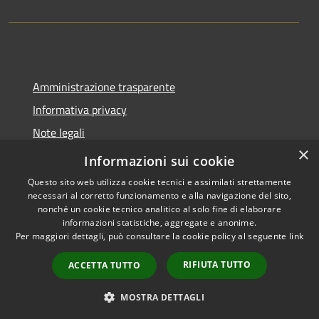
Amministrazione trasparente
Informativa privacy
Note legali
×
Dichiarazione di accessibilità
Informazioni sui cookie
Questo sito web utilizza cookie tecnici e assimilati strettamente
necessari al corretto funzionamento e alla navigazione del sito,
nonché un cookie tecnico analitico al solo fine di elaborare
informazioni statistiche, aggregate e anonime.
RSS
Copyright © 2026 • Comune di
Per maggiori dettagli, può consultare la cookie policy al seguente
link
Accessibilità
Spoleto • Powered by
Privacy
Municipium
Accesso
•
RIFIUTA TUTTO
ACCETTA TUTTO
Cookie
redazione
Mappa del sito
MOSTRA DETTAGLI