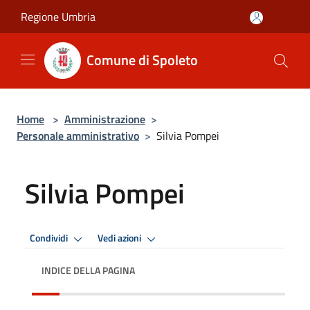
Salta al contenuto principale
Regione Umbria
Comune di Spoleto
Home
>
Amministrazione
>
Personale amministrativo
>
Silvia Pompei
Silvia Pompei
Condividi
Vedi azioni
INDICE DELLA PAGINA