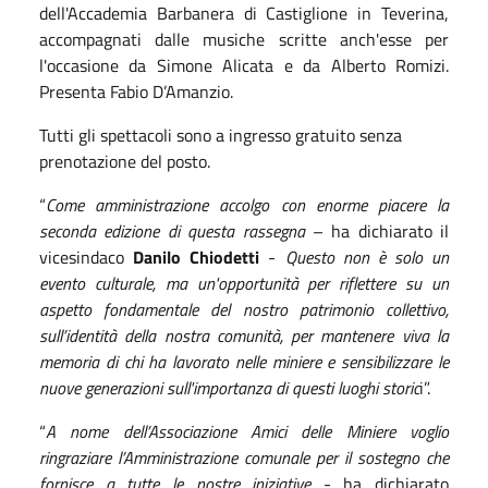
dell'
Accademia Barbanera
di Castiglione in Teverina,
accompagnati dalle musiche scritte anch'esse per
l'occasione da
Simone Alicata
e da
Alberto Romizi
.
Presenta
Fabio D’Amanzio
.
Tutti gli spettacoli sono a
ingresso gratuito
senza
prenotazione del posto.
“
Come amministrazione accolgo con enorme piacere la
seconda edizione di questa rassegna
– ha dichiarato il
vicesindaco
Danilo Chiodetti
-
Questo non è solo un
evento culturale, ma un'opportunità per riflettere su un
aspetto fondamentale del nostro patrimonio collettivo,
sull’
identità dell
a nostra
comunità
,
per
mantenere viva la
memoria di chi ha lavorato nelle miniere e sensibilizzare le
nuove generazioni sull'importanza di questi luoghi storic
i”.
“
A nome dell’Associazione Amici delle Miniere voglio
ringraziare l’Amministrazione comunale per il sostegno che
fornisce
a
tutte le nostre iniziative
- ha dichiarato