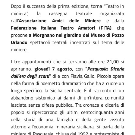
Dopo il successo della prima
edizione,
torna “
Teatro in
miniera
”, la rassegna teatrale organizzata
dall'
Associazione Amici delle Miniere
e dalla
Federazione Italiana Teatro Amatori (FITA)
,
che
propone
a Morgnano nel giardino del Museo di Pozzo
Orlando
spettacoli teatrali incentrati sul tema delle
miniere.
I tre appuntamenti che si terranno
alle ore 21,00
s
i
apriranno,
giovedì 7 agosto
, con "
Pasquasia.
Dicerie
dall’era degli scarti
" di e con
Flavia Gallo
.
Piccola opera
nella forma di poemetto drammatico che ha a cuore un
luogo specifico, la Sicilia centrale. È il racconto di un
abbandono sistemico ai danni di un’intera comunità
lasciata senza difesa pubblica. Tra cronaca e diceria di
popolo si ripercorrono gli ultimi centocinquanta anni
della storia di una famiglia e della gente vissuta
attorno all’economia mineraria siciliana. Si parla della
miniera di Pasquasia, chiusa dal 1992 e protagonista di