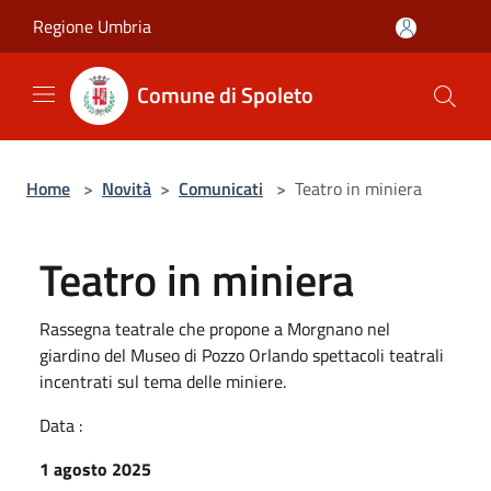
Salta al contenuto principale
Regione Umbria
Comune di Spoleto
Home
>
Novità
>
Comunicati
>
Teatro in miniera
Teatro in miniera
Rassegna teatrale che propone a Morgnano nel
giardino del Museo di Pozzo Orlando spettacoli teatrali
incentrati sul tema delle miniere.
Data :
1 agosto 2025