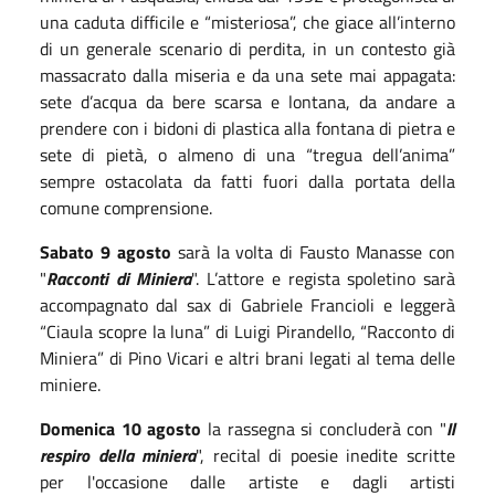
una caduta difficile e “misteriosa”, che giace all’interno
di un generale scenario di perdita, in un contesto già
massacrato dalla miseria e da una sete mai appagata:
sete d’acqua da bere scarsa e lontana, da andare a
prendere con i bidoni di plastica alla fontana di pietra e
sete di pietà, o almeno di una “tregua dell’anima”
sempre ostacolata da fatti fuori dalla portata della
comune comprensione.
Sabato 9 agosto
sarà la volta di
Fausto Manasse
con
"
Racconti
d
i
Miniera
".
L’attore e regista spoletino sarà
accompagnato dal sax di Gabriele Francioli
e
leggerà
“Ciaula scopre la luna” di L
uigi
Pirandello, “Racconto di
Miniera” di Pino Vicari e altri brani
legati al
tema
delle
miniere
.
Domenica
10
agosto
la rassegna si concluderà con
"
Il
respiro della miniera
", recital di poesie inedite scritte
per l'occasione dalle artiste e dagli artisti