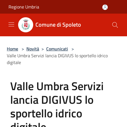
Salta al contenuto principale
Regione Umbria
Comune di Spoleto
Home
>
Novità
>
Comunicati
>
Valle Umbra Servizi lancia DIGIVUS lo sportello idrico
digitale
Valle Umbra Servizi
lancia DIGIVUS lo
sportello idrico
digitale