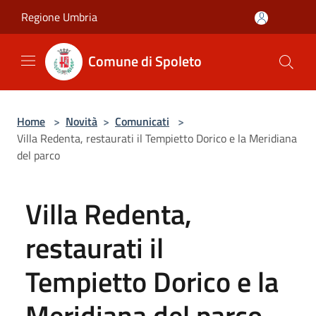
Salta al contenuto principale
Regione Umbria
Comune di Spoleto
Home
>
Novità
>
Comunicati
>
Villa Redenta, restaurati il Tempietto Dorico e la Meridiana
del parco
Villa Redenta,
restaurati il
Tempietto Dorico e la
Meridiana del parco