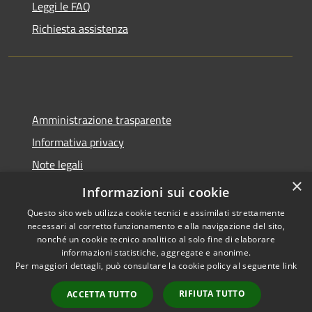
Leggi le FAQ
Richiesta assistenza
Amministrazione trasparente
Informativa privacy
Note legali
×
Dichiarazione di accessibilità
Informazioni sui cookie
Questo sito web utilizza cookie tecnici e assimilati strettamente
necessari al corretto funzionamento e alla navigazione del sito,
nonché un cookie tecnico analitico al solo fine di elaborare
informazioni statistiche, aggregate e anonime.
RSS
Copyright © 2026 • Comune di
Per maggiori dettagli, può consultare la cookie policy al seguente
link
Accessibilità
Spoleto • Powered by
Privacy
Municipium
Accesso
•
RIFIUTA TUTTO
ACCETTA TUTTO
Cookie
redazione