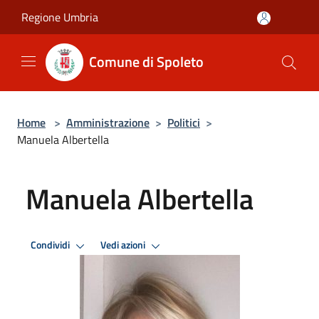
Salta al contenuto principale
Regione Umbria
Comune di Spoleto
Home
>
Amministrazione
>
Politici
>
Manuela Albertella
Manuela Albertella
Condividi
Vedi azioni