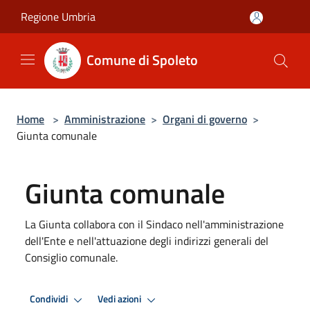
Salta al contenuto principale
Regione Umbria
Comune di Spoleto
Home
>
Amministrazione
>
Organi di governo
>
Giunta comunale
Giunta comunale
La Giunta collabora con il Sindaco nell'amministrazione
dell'Ente e nell'attuazione degli indirizzi generali del
Consiglio comunale.
Condividi
Vedi azioni